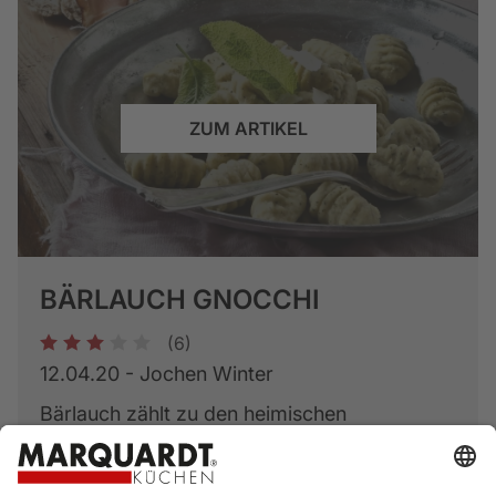
ZUM ARTIKEL
BÄRLAUCH GNOCCHI
(6)
1
2
3
4
5
12.04.20 - Jochen Winter
Bärlauch zählt zu den heimischen
Wildkräutern, welches als Heil-
und Gewürzkraut eingesetzt wird. Die Blätter