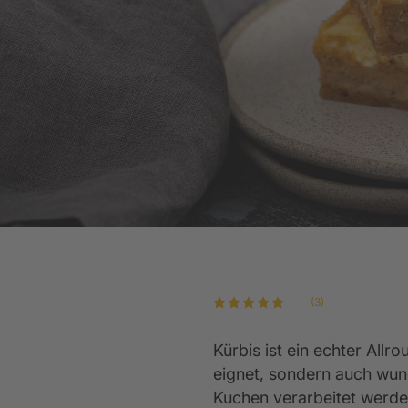
Küchen-Ausstattung
Abverkaufsküchen
Ev
K
WEITERE
WEITERE
Wir sind ausgezeichnet
WEITERE
(3)
Kürbis ist ein echter Allro
eignet, sondern auch wun
Kuchen verarbeitet werd