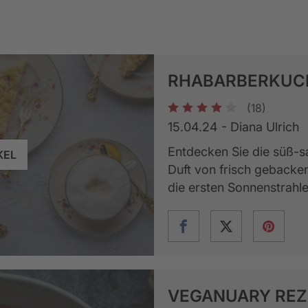
RHABARBERKUC
(18)
1
2
3
4
5
15.04.24 - Diana Ulrich
Entdecken Sie die süß-s
KEL
Duft von frisch gebacken
die ersten Sonnenstrahle
VEGANUARY REZ