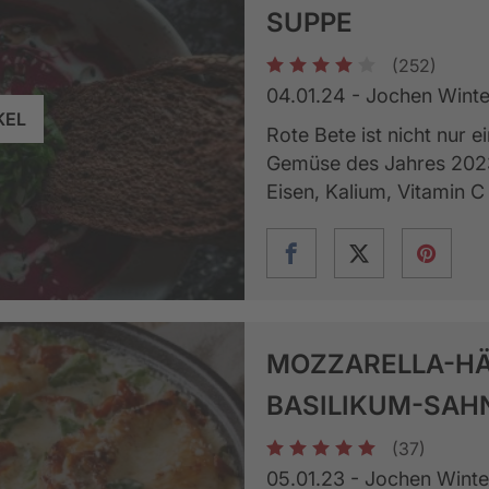
SUPPE
(252)
1
2
3
4
5
04.01.24 - Jochen Winte
KEL
Rote Bete ist nicht nur 
Gemüse des Jahres 2023.
Eisen, Kalium, Vitamin C
MOZZARELLA-HÄ
BASILIKUM-SAH
(37)
1
2
3
4
5
05.01.23 - Jochen Winte