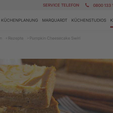
SERVICE TELEFON
0800 133 
KÜCHENPLANUNG
MARQUARDT
KÜCHENSTUDIOS
K
n
Rezepte
Pumpkin Cheesecake Swirl
E
K
DESIGN KÜCHEN
GRANIT AKTION
PLANUNGSCHECKLISTE
ZUFRIEDENE KUNDEN
REZEPTE
LANDHAUS
GERÄTE AKT
FINANZIERU
JOBS
PFLEGE