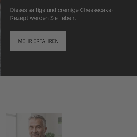
blick Küchenschule
Mehr anzeigen
Mehr anzeigen
Mehr anzeigen
Dieses saftige und cremige Cheesecake-
Rezept werden Sie lieben.
MEHR ERFAHREN