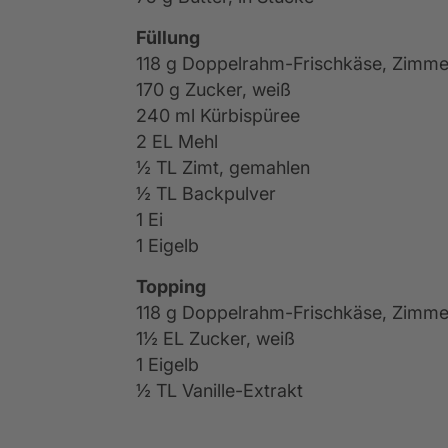
Füllung
118 g Doppelrahm-Frischkäse, Zimm
170 g Zucker, weiß
240 ml Kürbispüree
2 EL Mehl
½ TL Zimt, gemahlen
½ TL Backpulver
1 Ei
1 Eigelb
Topping
118 g Doppelrahm-Frischkäse, Zimm
1½ EL Zucker, weiß
1 Eigelb
½ TL Vanille-Extrakt