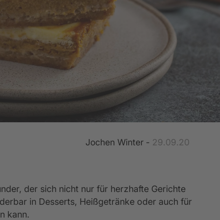
entkalender
lassik-Küchen
Empfehlungsprogramm
Küchenkatalog
Küchenformen
Werksbesuch
Rück
5 Jahre Garantie für Ihre Elektrogeräte
Jochen Winter -
29.09.20
under, der sich nicht nur für herzhafte Gerichte
derbar in Desserts, Heißgetränke oder auch für
en kann.