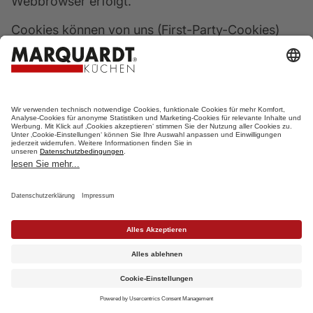
Webbrowser erfolgt.
Cookies können von uns (First-Party-Cookies)
oder von Drittunternehmen stammen (sog. Third-
Party-Cookies). Third-Party-Cookies ermöglichen
die Einbindung bestimmter Dienstleistungen von
Drittunternehmen innerhalb von Webseiten (z. B.
Cookies zur Abwicklung von
Zahlungsdienstleistungen).
Cookies haben verschiedene Funktionen.
Zahlreiche Cookies sind technisch notwendig, da
bestimmte Webseitenfunktionen ohne diese nicht
funktionieren würden (z. B. die
Warenkorbfunktion oder die Anzeige von Videos).
Andere Cookies können zur Auswertung des
Nutzerverhaltens oder zu Werbezwecken
Termin
Katalog
Küchenstudio
verwendet werden.
vereinbaren
anfordern
finden