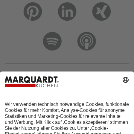
Hotline 0800 133 133 0
info@marquardt-kuechen.de
4.9
Sterne aus
4153
Bewertungen