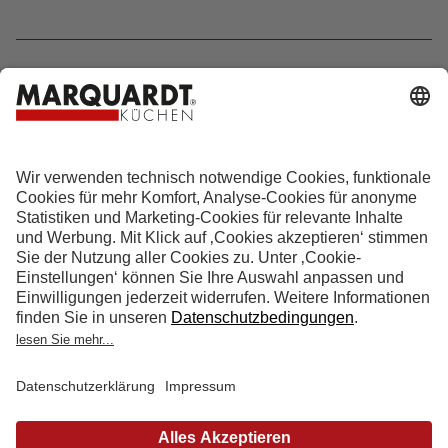
Hotline 0800 133 133 0
info@marquardt-kuechen.de
4.9
Sterne aus
4153
Bewertungen