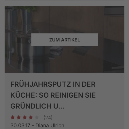
ZUM ARTIKEL
FRÜHJAHRSPUTZ IN DER
KÜCHE: SO REINIGEN SIE
GRÜNDLICH U...
(24)
1
2
3
4
5
30.03.17 - Diana Ulrich