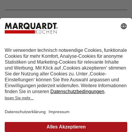
Hotline 0800 133 133 0
info@marquardt-kuechen.de
4.9
Sterne aus
4153
Bewertungen