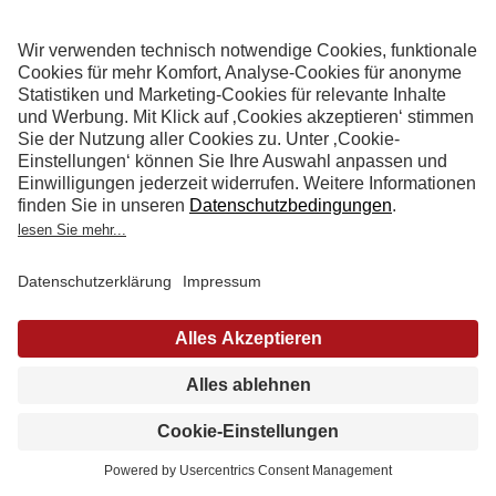
KUNDEN-
KÜCHE
Fam. Ghotbi:"Ein Traum! Wir sind mehr als
begeistert!"
Termin
Katalog
Küchenstudio
vereinbaren
anfordern
finden
MEHR LADEN