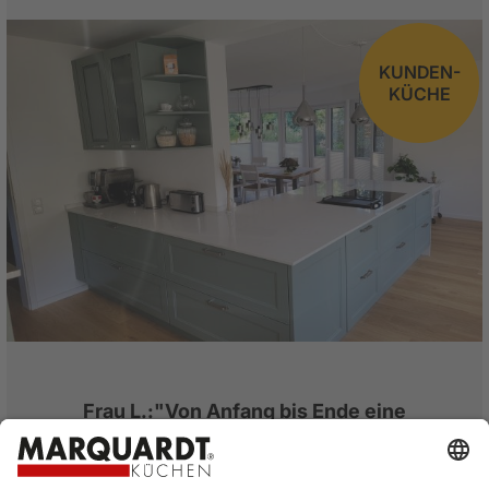
KUNDEN-
KÜCHE
Frau L.:"Von Anfang bis Ende eine
hervorragende Betreuung!"