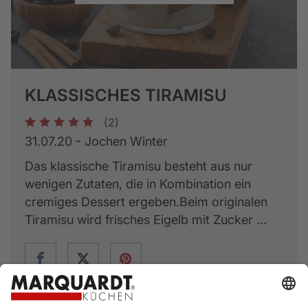
KLASSISCHES TIRAMISU
(2)
1
2
3
4
5
31.07.20 - Jochen Winter
Das klassische Tiramisu besteht aus nur
wenigen Zutaten, die in Kombination ein
cremiges Dessert ergeben.Beim originalen
Tiramisu wird frisches Eigelb mit Zucker ...