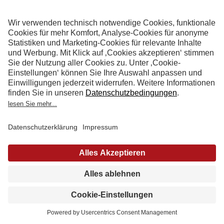
ZUM ARTIKEL
BLUMENKOHL MIT PARMESAN
(4)
1
2
3
4
5
29.07.20 - Jochen Winter
Der Sommer geht in die heiße Phase, so dass
schnelle, leichte Gerichte der perfekte
Termin
Katalog
Küchenstudio
Begleiter sind. Wussten Sie schon, dass
vereinbaren
anfordern
finden
Blumenkohl oder auch ...