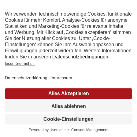
PUMPKIN CHEESECAKE SWIRL
(3)
1
2
3
4
5
29.09.20 - Jochen Winter
Kürbis ist ein echter Allrounder, der sich nicht
nur für herzhafte Gerichte eignet, sondern
auch wunderbar in Desserts, Heißgetränke
oder auch für ...
Termin
Katalog
Küchenstudio
vereinbaren
anfordern
finden