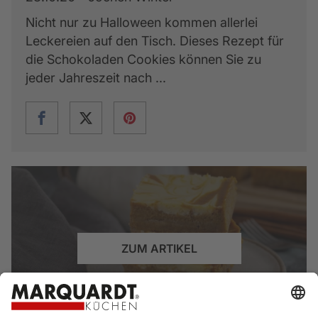
Nicht nur zu Halloween kommen allerlei
Leckereien auf den Tisch. Dieses Rezept für
die Schokoladen Cookies können Sie zu
jeder Jahreszeit nach ...
ZUM ARTIKEL