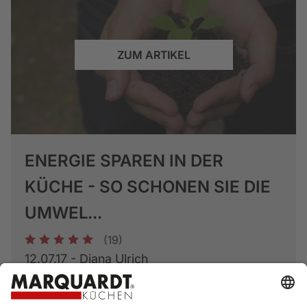
ZUM ARTIKEL
ENERGIE SPAREN IN DER
KÜCHE - SO SCHONEN SIE DIE
UMWEL...
(19)
1
2
3
4
5
12.07.17 - Diana Ulrich
Ressourcen sparen ist das Stichwort und
damit sind nicht nur Strom, Wasser und Holz