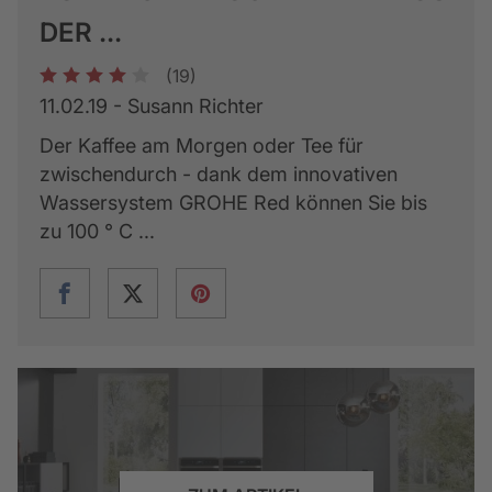
ER ...
(19)
1
2
3
4
5
11.02.19 - Susann Richter
Der Kaffee am Morgen oder Tee für
zwischendurch - dank dem innovativen
Wassersystem GROHE Red können Sie bis
zu 100 ° C ...