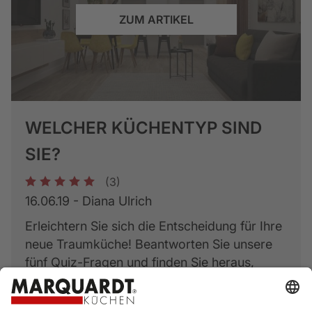
ZUM ARTIKEL
WELCHER KÜCHENTYP SIND
SIE?
(3)
1
2
3
4
5
16.06.19 - Diana Ulrich
Erleichtern Sie sich die Entscheidung für Ihre
neue Traumküche! Beantworten Sie unsere
fünf Quiz-Fragen und finden Sie heraus,
welcher Küchenstil am besten ...