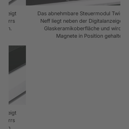
s zeigt
Das abnehmbare Steuermodul TwistP
chirrs
Neff liegt neben der Digitalanzeige au
ienen.
Glaskeramikoberfläche und wird d
Magnete in Position gehalten
s zeigt
chirrs
ienen.