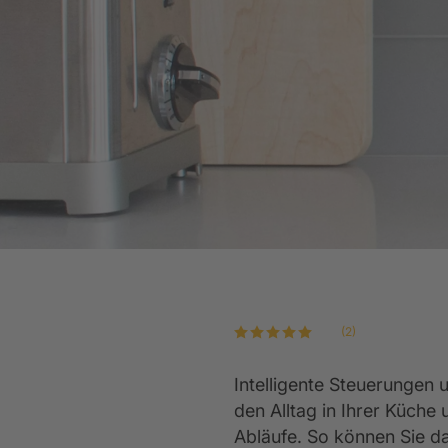
Küchen-Ausstattung
Abverkaufsküchen
Ev
K
WEITERE
WEITERE
Wir sind ausgezeichnet
WEITERE
(2)
Intelligente Steuerungen 
den Alltag in Ihrer Küche
Abläufe. So können Sie d