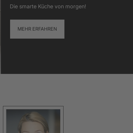
blick Küchenschule
Mehr anzeigen
Mehr anzeigen
Die smarte Küche von morgen!
Mehr anzeigen
MEHR ERFAHREN