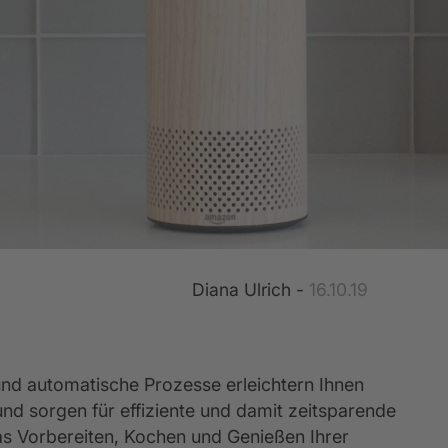
entkalender
lassik-Küchen
Empfehlungsprogramm
Küchenkatalog
Küchenformen
Werksbesuch
Rück
5 Jahre Garantie für Ihre Elektrogeräte
Diana Ulrich -
16.10.19
und automatische Prozesse erleichtern Ihnen
 und sorgen für effiziente und damit zeitsparende
as Vorbereiten, Kochen und Genießen Ihrer