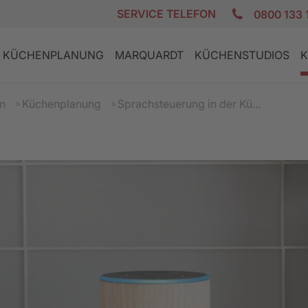
SERVICE TELEFON
0800 133 
KÜCHENPLANUNG
MARQUARDT
KÜCHENSTUDIOS
K
n
Küchenplanung
Sprachsteuerung in der Kü...
E
K
DESIGN KÜCHEN
GRANIT AKTION
PLANUNGSCHECKLISTE
ZUFRIEDENE KUNDEN
REZEPTE
LANDHAUS
GERÄTE AKT
FINANZIERU
JOBS
PFLEGE