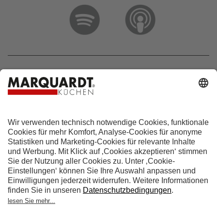
Hotline 0800 133 133 0
info@marquardt-kuechen.de
4.9
Sterne aus
4153
Bewertungen