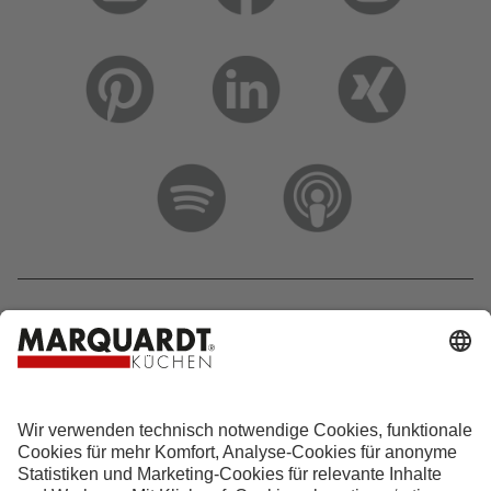
Hotline 0800 133 133 0
info@marquardt-kuechen.de
4.9
Sterne aus
4153
Bewertungen