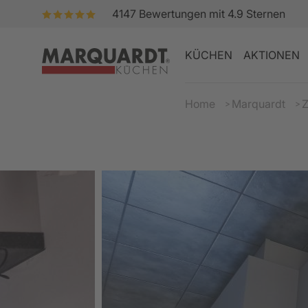
4147
Bewertungen mit
4.9
Sternen
KÜCHEN
AKTIONEN
Home
Marquardt
Z
WÄHLEN SIE AUS
WÄHLEN SIE AUS
WÄHLEN SIE AUS
WÄHLEN SIE AUS
WÄHLEN SIE AUS
GRANIT IN DER KÜCH
AKTIONSKÜCHEN
KÜCHENPLANER
EIGENES GRANITWER
KÜCHENPLANUNG