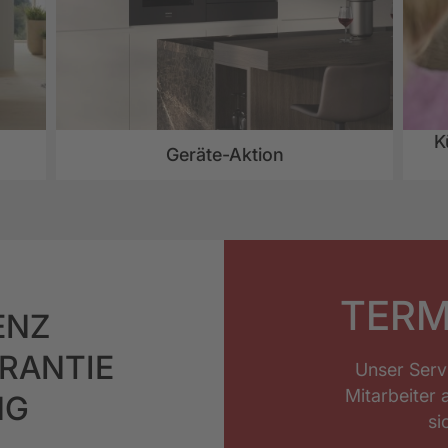
K
Geräte-Aktion
TERM
ENZ
ARANTIE
Unser Serv
Mitarbeiter 
NG
si