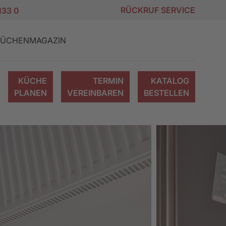
RÜCKRUF SERVICE
133 0
ÜCHENMAGAZIN
KÜCHE
TERMIN
KATALOG
PLANEN
VEREINBAREN
BESTELLEN
KÜCHEN
ION
NG
KÜCHENMODERNISIERUNG
KÜCHENANGEBOTE
MODULKÜCHEN
FRANCHISEPARTNER
TIPPS & TRICKS
WERDEN