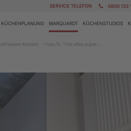
SERVICE TELEFON
0800 133 
KÜCHENPLANUNG
MARQUARDT
KÜCHENSTUDIOS
K
ufriedene Kunden
Frau R.: "Hat alles super...
E
K
DESIGN KÜCHEN
GRANIT AKTION
PLANUNGSCHECKLISTE
ZUFRIEDENE KUNDEN
REZEPTE
LANDHAUS
GERÄTE AKT
FINANZIERU
JOBS
PFLEGE