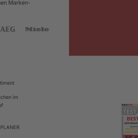
chen Marken-
rtiment
chen im
uf
PLANER