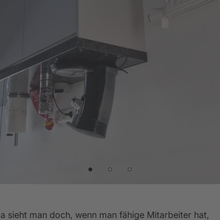
entkalender
lassik-Küchen
Empfehlungsprogramm
Küchenkatalog
Küchenformen
Werksbesuch
Rück
5 Jahre Garantie für Ihre Elektrogeräte
da sieht man doch, wenn man fähige Mitarbeiter hat, 