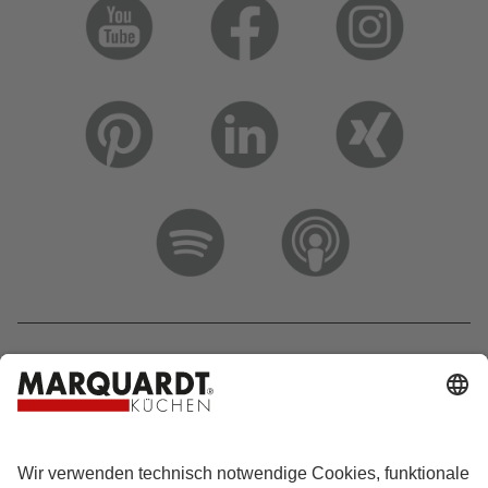
Hotline 0800 133 133 0
info@marquardt-kuechen.de
4.9
Sterne aus
4153
Bewertungen