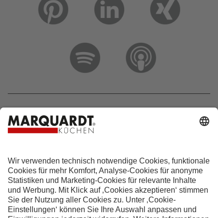
Hotline 0800 133 133 0
info@marquardt-kuechen.de
4.9
Sterne aus
4153
Bewertungen