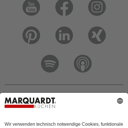
Hotline 0800 133 133 0
info@marquardt-kuechen.de
4.9
Sterne aus
4153
Bewertungen