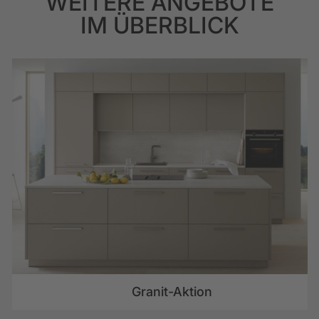
WEITERE ANGEBOTE
IM ÜBERBLICK
Bezeichnung
Oro Preto
Elegant, schlicht und anmutend präsentiert
sich unser wunderschöner Oro Preto und
Liebling vieler Marquardt Küchen-Kunden.
Dieser bemerkenswerte Stein überzeugt
durch seine schwarze, bescheidene Pracht
mit markanter, effektvoller Struktur.
Granit-Aktion