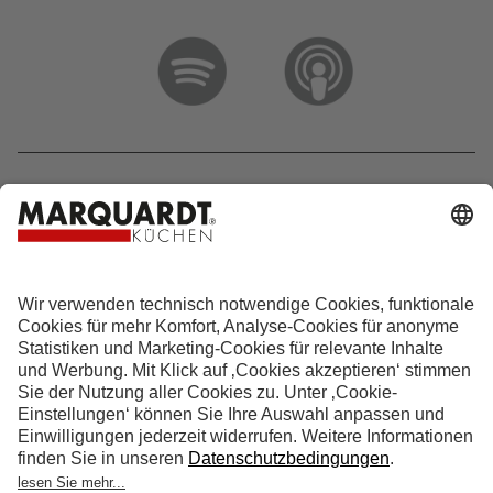
Hotline 0800 133 133 0
info@marquardt-kuechen.de
4.9
Sterne aus
4153
Bewertungen