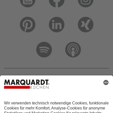
Hotline 0800 133 133 0
info@marquardt-kuechen.de
4.9
Sterne aus
4153
Bewertungen