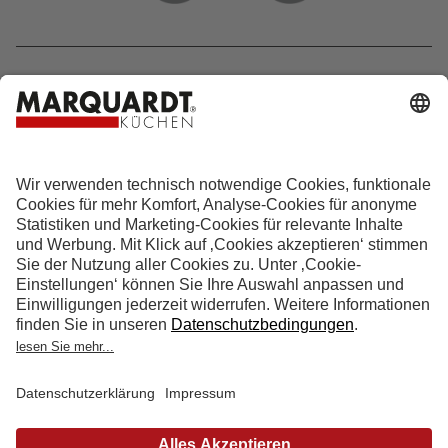
Hotline 0800 133 133 0
info@marquardt-kuechen.de
4.9
Sterne aus
4153
Bewertungen