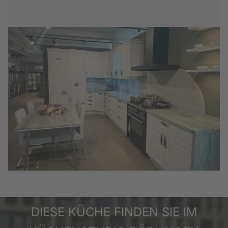
kombinieren Sie den hellen,
individuellen Naturstein Griseo Lapis mit
dunklen Küchenmöbeln und erhalten Sie
einen spannenden Kontrast, der den
Küchenraum perfekt in Szene setzt.
Bezeichnung
Neff Kühl-Gefrierkombination
KI5861SF0
NEFF Kühl-Gefrierkombination 178cm Nische,
STEINPLATTE BETRACHTEN
Nutzinhalt Kühlen: 183L, LED-Beleuchtung,
Nutzinhalt Gefrieren: 84L, Energie/Jahr:
286kWh, EEK: F, Schlepptür
MUSTER BESTELLEN
Datenblatt herunterladen
DIESE KÜCHE FINDEN SIE IM