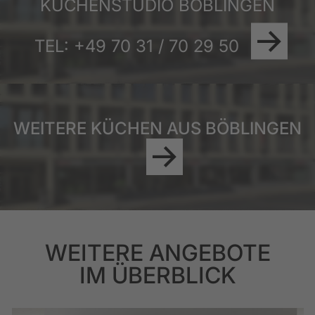
KÜCHENSTUDIO BÖBLINGEN
Bezeichnung
Lancellotti Wandhaube Adagio
100
TEL: +49 70 31 / 70 29 50
Absaugeleistung bis 850 Kubikmeter/h
Elektronische display
4 Geschwindigkeiten
4 Frontbeleuchtung (LED 1 watt) zie foto
abnehmbare Edelstahlfettfilter
Energieklasse A
WEITERE KÜCHEN AUS BÖBLINGEN
reversibel: absaugend/filtrierend
WEITERE ANGEBOTE
IM ÜBERBLICK