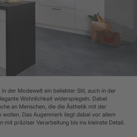
entkalender
lassik-Küchen
Empfehlungsprogramm
Küchenkatalog
Küchenformen
Werksbesuch
Rück
5 Jahre Garantie für Ihre Elektrogeräte
 in der Modewelt ein beliebter Stil, auch in der 
elegante Wohnlichkeit widerspiegeln. Dabei 
Küche an Menschen, die die Ästhetik mit der 
wollen. Das Augenmerk liegt dabei vor allem 
 mit präziser Verarbeitung bis ins kleinste Detail.