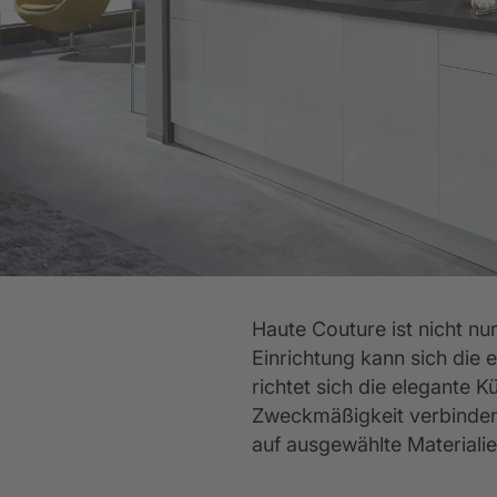
Küchen-Ausstattung
Abverkaufsküchen
Ev
K
WEITERE
WEITERE
Wir sind ausgezeichnet
WEITERE
Haute Couture ist nicht nur
Einrichtung kann sich die 
richtet sich die elegante 
Zweckmäßigkeit verbinden 
auf ausgewählte Materialien