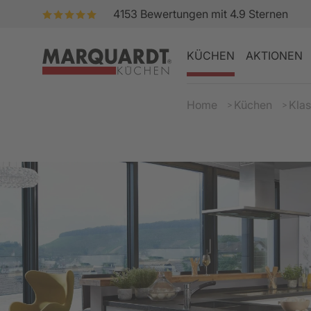
4153
Bewertungen mit
4.9
Sternen
KÜCHEN
AKTIONEN
Home
Küchen
Klas
WÄHLEN SIE AUS
WÄHLEN SIE AUS
WÄHLEN SIE AUS
WÄHLEN SIE AUS
WÄHLEN SIE AUS
GRANIT IN DER KÜCH
AKTIONSKÜCHEN
KÜCHENPLANER
EIGENES GRANITWER
KÜCHENPLANUNG