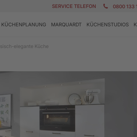
SERVICE TELEFON
0800 133 
KÜCHENPLANUNG
MARQUARDT
KÜCHENSTUDIOS
K
sisch-elegante Küche
E
K
DESIGN KÜCHEN
GRANIT AKTION
PLANUNGSCHECKLISTE
ZUFRIEDENE KUNDEN
REZEPTE
LANDHAUS
GERÄTE AKT
FINANZIERU
JOBS
PFLEGE