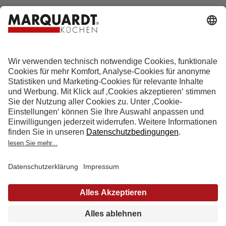
Hotline 0800 133 133 0
info@marquardt-kuechen.de
4.9
Sterne aus
4153
Bewertungen