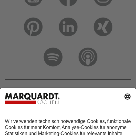
Hotline 0800 133 133 0
info@marquardt-kuechen.de
4.9
Sterne aus
4153
Bewertungen