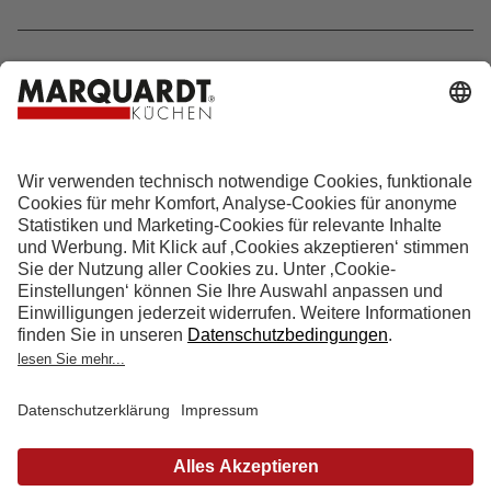
Hotline 0800 133 133 0
info@marquardt-kuechen.de
4.9
Sterne aus
4153
Bewertungen