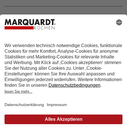
Hotline 0800 133 133 0
info@marquardt-kuechen.de
4.9
Sterne aus
4153
Bewertungen