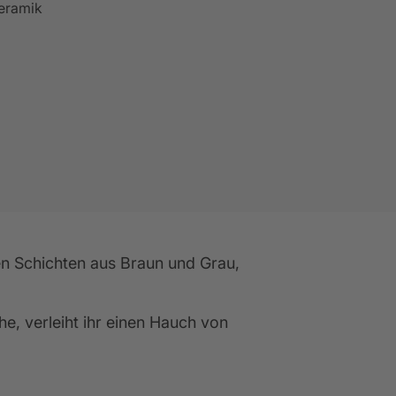
eramik
blick Küchenschule
Mehr anzeigen
Mehr anzeigen
Mehr anzeigen
en Schichten aus Braun und Grau, 
he, verleiht ihr einen Hauch von 