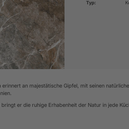
Typ:
K
entkalender
lassik-Küchen
Empfehlungsprogramm
Küchenkatalog
Küchenformen
Werksbesuch
Rück
5 Jahre Garantie für Ihre Elektrogeräte
erinnert an majestätische Gipfel, mit seinen natürlich
nien.
 bringt er die ruhige Erhabenheit der Natur in jede Küc