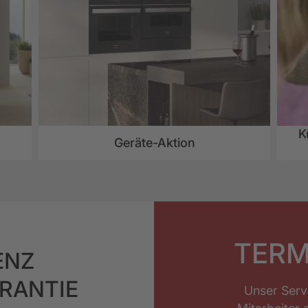
K
Geräte-Aktion
TERM
ENZ
ARANTIE
Unser Serv