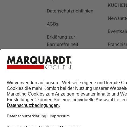
KÜCHEN
Datenschutzrichtlinien
Newslett
AGBs
Eventkal
Erklärung zur
Barrierefreiheit
Franchis
Cookie-Einstellungen
Stellena
4.9
Sterne aus
4153
Bewertungen