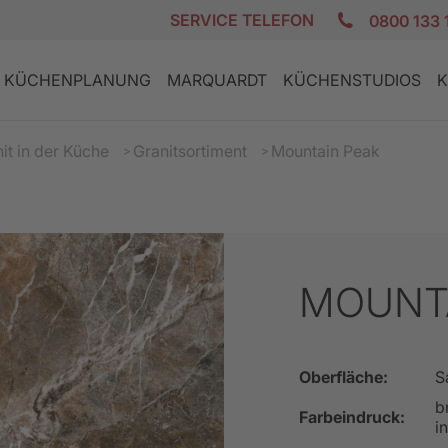
SERVICE TELEFON
0800 133 
KÜCHENPLANUNG
MARQUARDT
KÜCHENSTUDIOS
K
it in der Küche
Granitsortiment
Mountain Peak
MOUNT
E
K
DESIGN KÜCHEN
GRANIT AKTION
PLANUNGSCHECKLISTE
ZUFRIEDENE KUNDEN
REZEPTE
LANDHAUS
GERÄTE AKT
FINANZIERU
JOBS
PFLEGE
Oberfläche:
S
b
Farbeindruck:
i