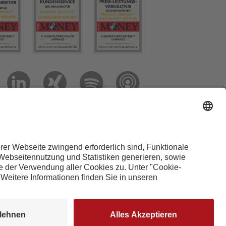
3 0
info@marquardt-kuechen.de