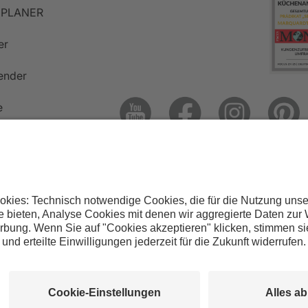
PLANER
er
ender
e
ngebote
Hotline 0800 133 13