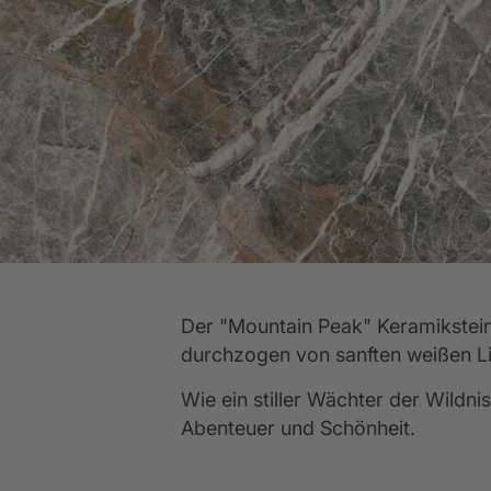
Küchen-Ausstattung
Abverkaufsküchen
Ev
K
WEITERE
WEITERE
Wir sind ausgezeichnet
WEITERE
Der "Mountain Peak" Keramikstein 
durchzogen von sanften weißen Li
Wie ein stiller Wächter der Wildnis
Abenteuer und Schönheit.