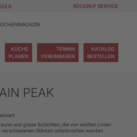
RÜCKRUF SERVICE
133 0
ÜCHENMAGAZIN
KÜCHE
TERMIN
KATALOG
PLANEN
VEREINBAREN
BESTELLEN
AIN PEAK
KÜCHEN
ION
NG
KÜCHENMODERNISIERUNG
KÜCHENANGEBOTE
MODULKÜCHEN
FRANCHISEPARTNER
TIPPS & TRICKS
atiniert
WERDEN
raune und graue Schichten, die von weißen Linien
n verschiedenen Stärken unterbrochen werden