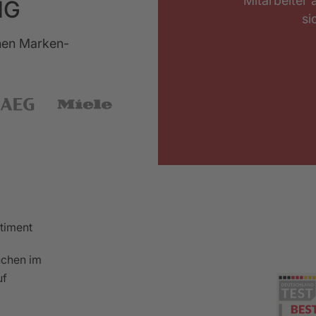
Mitarbeiter 
NG
si
chen Marken-
rtiment
chen im
uf