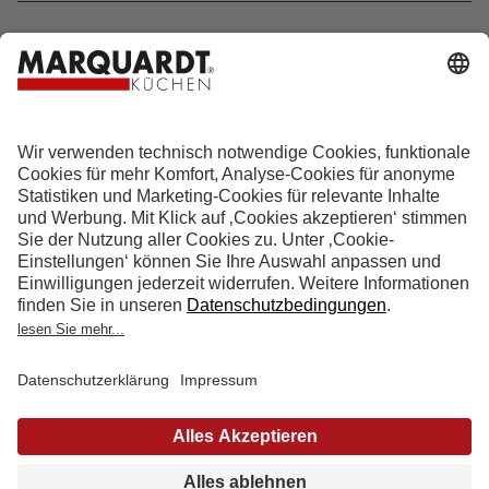
Hotline 0800 133 133 0
info@marquardt-kuechen.de
4.9
Sterne aus
4153
Bewertungen