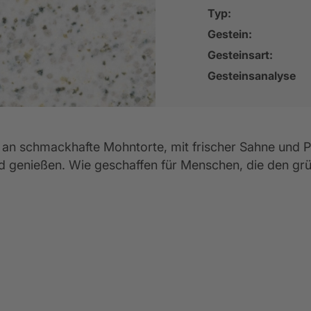
entkalender
lassik-Küchen
Empfehlungsprogramm
Küchenkatalog
Küchenformen
Werksbesuch
Rück
Typ:
5 Jahre Garantie für Ihre Elektrogeräte
Gestein:
Gesteinsart:
Gesteinsanalyse
t an schmackhafte Mohntorte, mit frischer Sahne und 
d genießen. Wie geschaffen für Menschen, die den grü