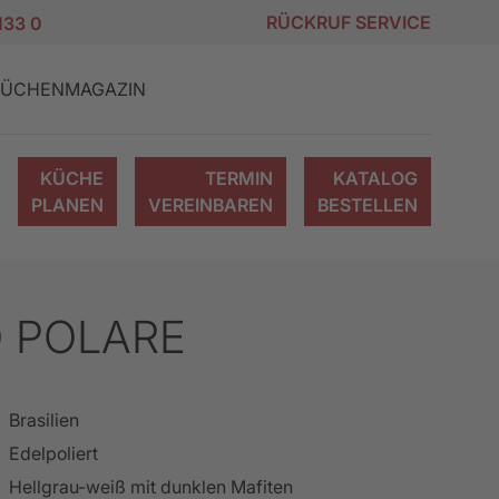
RÜCKRUF SERVICE
133 0
ÜCHENMAGAZIN
KÜCHE
TERMIN
KATALOG
PLANEN
VEREINBAREN
BESTELLEN
 POLARE
KÜCHEN
ION
NG
KÜCHENMODERNISIERUNG
KÜCHENANGEBOTE
MODULKÜCHEN
FRANCHISEPARTNER
TIPPS & TRICKS
Brasilien
WERDEN
Edelpoliert
Hellgrau-weiß mit dunklen Mafiten