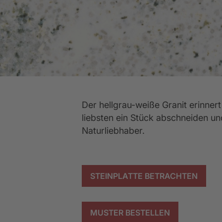
Küchen-Ausstattung
Abverkaufsküchen
Ev
K
WEITERE
WEITERE
Wir sind ausgezeichnet
WEITERE
Der hellgrau-weiße Granit erinner
liebsten ein Stück abschneiden un
Naturliebhaber.
STEINPLATTE BETRACHTEN
MUSTER BESTELLEN