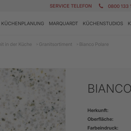
SERVICE TELEFON
0800 133 
KÜCHENPLANUNG
MARQUARDT
KÜCHENSTUDIOS
K
it in der Küche
Granitsortiment
Bianco Polare
BIANCO
E
K
DESIGN KÜCHEN
GRANIT AKTION
PLANUNGSCHECKLISTE
ZUFRIEDENE KUNDEN
REZEPTE
LANDHAUS
GERÄTE AKT
FINANZIERU
JOBS
PFLEGE
Herkunft:
Oberfläche:
Farbeindruck: