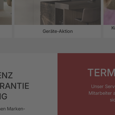
K
Geräte-Aktion
TERM
ENZ
ARANTIE
Unser Serv
Mitarbeiter 
NG
si
chen Marken-