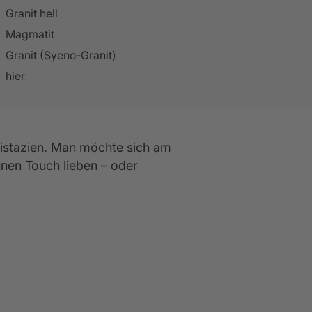
blick Küchenschule
Mehr anzeigen
Mehr anzeigen
Granit hell
Mehr anzeigen
Magmatit
Granit (Syeno-Granit)
hier
Pistazien. Man möchte sich am 
nen Touch lieben – oder 