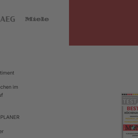
rtiment
chen im
uf
PLANER
er