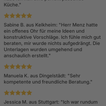
Küche."
1
2
3
4
5
Sabine B.
aus Kelkheim: "Herr Menz hatte
ein offenes Ohr für meine Ideen und
konstruktive Vorschläge. Ich fühle mich gut
beraten, mir wurde nichts aufgedrängt. Die
Unterlagen wurden umgehend und
anschaulich erstellt."
1
2
3
4
5
Manuela K.
aus Dingelstädt: "Sehr
kompetente und freundliche Beratung."
1
2
3
4
5
Jessica M.
aus Stuttgart: "Ich war rundum