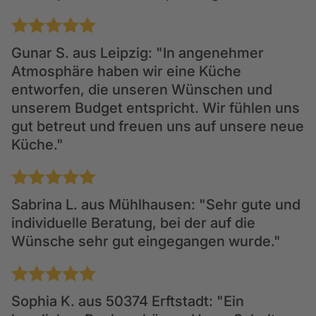
1
2
3
4
5
Gunar S.
aus Leipzig: "In angenehmer
Atmosphäre haben wir eine Küche
entworfen, die unseren Wünschen und
unserem Budget entspricht. Wir fühlen uns
gut betreut und freuen uns auf unsere neue
Küche."
1
2
3
4
5
Sabrina L.
aus Mühlhausen: "Sehr gute und
individuelle Beratung, bei der auf die
Wünsche sehr gut eingegangen wurde."
1
2
3
4
5
Sophia K.
aus 50374 Erftstadt: "Ein