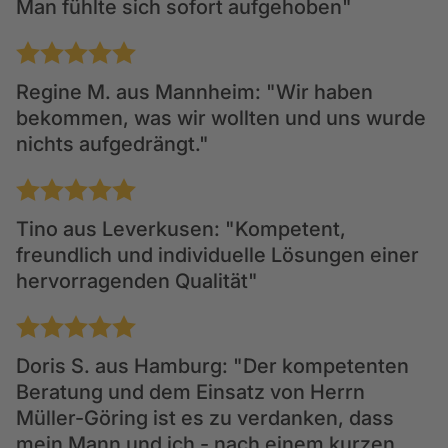
Man fühlte sich sofort aufgehoben"
1
2
3
4
5
Regine M.
aus Mannheim: "Wir haben
bekommen, was wir wollten und uns wurde
nichts aufgedrängt."
1
2
3
4
5
Tino
aus Leverkusen: "Kompetent,
freundlich und individuelle Lösungen einer
hervorragenden Qualität"
1
2
3
4
5
Doris S.
aus Hamburg: "Der kompetenten
Beratung und dem Einsatz von Herrn
Müller-Göring ist es zu verdanken, dass
mein Mann und ich - nach einem kurzen