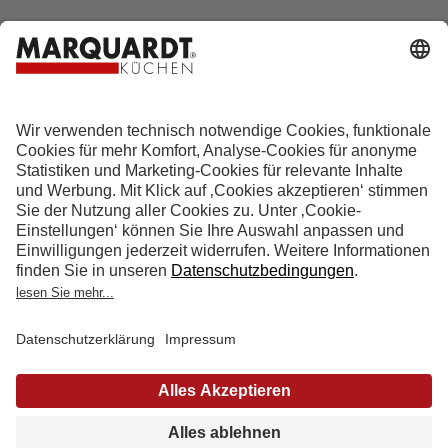
Hotline 0800 133 133 0
info@marquardt-kuechen.de
4.9
Sterne aus
4153
Bewertungen