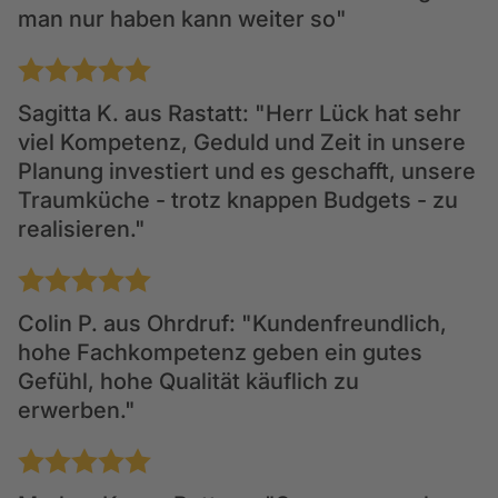
man nur haben kann weiter so"
1
2
3
4
5
Sagitta K.
aus Rastatt: "Herr Lück hat sehr
viel Kompetenz, Geduld und Zeit in unsere
Planung investiert und es geschafft, unsere
Traumküche - trotz knappen Budgets - zu
realisieren."
1
2
3
4
5
Colin P.
aus Ohrdruf: "Kundenfreundlich,
hohe Fachkompetenz geben ein gutes
Gefühl, hohe Qualität käuflich zu
erwerben."
1
2
3
4
5