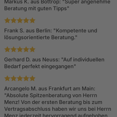
Markus K.
aus Bottrop: "Super angenehme
Beratung mit guten Tipps"
1
2
3
4
5
Frank S.
aus Berlin: "Kompetente und
lösungsorientierte Beratung."
1
2
3
4
5
Gerhard D.
aus Neuss: "Auf individuellen
Bedarf perfekt eingegangen"
1
2
3
4
5
Arcangelo M.
aus Frankfurt am Main:
"Absolute Spitzenberatung von Herrn
Menz! Von der ersten Beratung bis zum
Vertragsabschluss haben wir uns bei Herrn
Menz jederzeit hervorragend aufgehoben