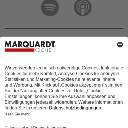
Hotline 0800 133 133 0
info@marquardt-kuechen.de
4.9
Sterne aus
4153
Bewertungen