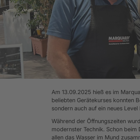
Küchen-Ausstattung
Abverkaufsküchen
Ev
K
WEITERE
WEITERE
Wir sind ausgezeichnet
WEITERE
Am 13.09.2025 hieß es im Marquar
beliebten Gerätekurses konnten Be
sondern auch auf ein neues Level
Während der Öffnungszeiten wurd
modernster Technik. Schon beim D
allen das Wasser im Mund zusam