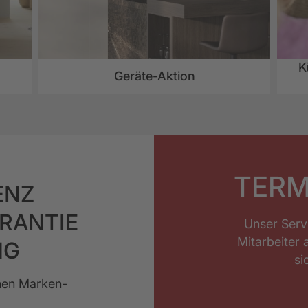
K
Geräte-Aktion
TERM
ENZ
ARANTIE
Unser Serv
Mitarbeiter 
NG
si
chen Marken-