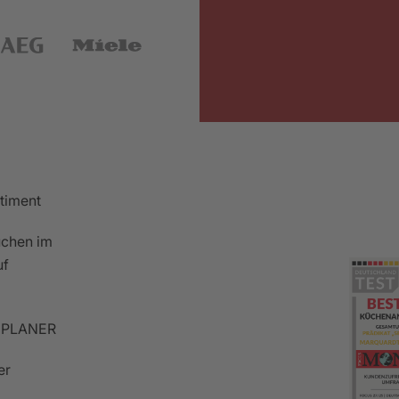
rtiment
chen im
uf
PLANER
er