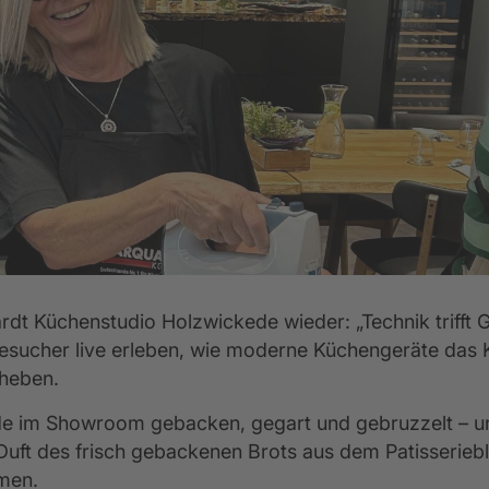
entkalender
lassik-Küchen
Empfehlungsprogramm
Küchenkatalog
Küchenformen
Werksbesuch
Rück
5 Jahre Garantie für Ihre Elektrogeräte
dt Küchenstudio Holzwickede wieder: „Technik trifft 
sucher live erleben, wie moderne Küchengeräte das Ko
 heben.
e im Showroom gebacken, gegart und gebruzzelt – und
uft des frisch gebackenen Brots aus dem Patisserieble
men.