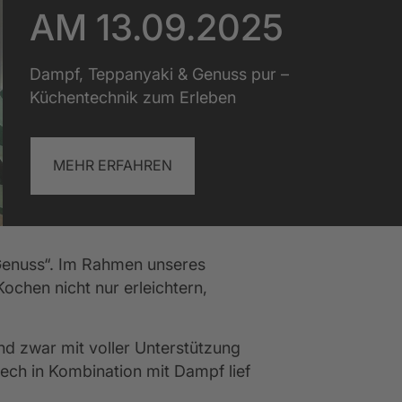
blick Küchenschule
Mehr anzeigen
Mehr anzeigen
AM 13.09.2025
Mehr anzeigen
Dampf, Teppanyaki & Genuss pur –
Küchentechnik zum Erleben
MEHR ERFAHREN
Genuss“. Im Rahmen unseres 
chen nicht nur erleichtern, 
 zwar mit voller Unterstützung 
ch in Kombination mit Dampf lief 