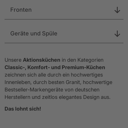
Fronten
Geräte und Spüle
Unsere
Aktionsküchen
in den Kategorien
Classic-, Komfort- und Premium-Küchen
zeichnen sich alle durch ein hochwertiges
Innenleben, durch besten Granit, hochwertige
Bestseller-Markengeräte von deutschen
Bezeichnung
Manhattan White
Bezeichnung
Molino Blanco
Herstellern und zeitlos elegantes Design aus.
Mit dem revolutionärem Werkstoff
Das lohnt sich!
Quarzstein, welcher auch oft als
Quarzkompositstein oder Kunststein
bezeichnet wird, bietet die Firma