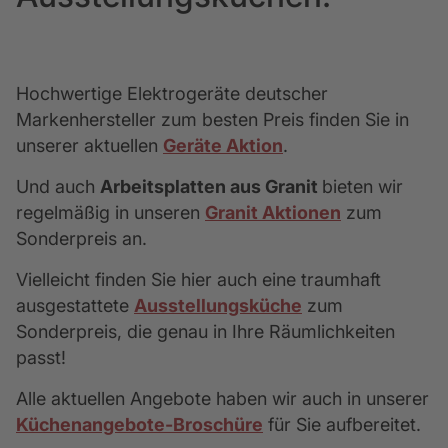
MUSTER BESTELLEN
Bezeichnung
Manhattan Chalet Eiche
Hochwertige Elektrogeräte deutscher
Markenhersteller zum besten Preis finden Sie in
unserer aktuellen
Geräte Aktion
.
Bezeichnung
Flachschirmhaube Bosch
DFL094A51
Und auch
Arbeitsplatten aus Granit
bieten wir
regelmäßig in unseren
Granit Aktionen
zum
Leiser, leistungsstarker Motor
Hohe Abzugsleistung (bis 412 m³/h)
Sonderpreis an.
Automatische Rückstellung der Intensivstufe
Helle, energiesparende LED-Beleuchtung
Vielleicht finden Sie hier auch eine traumhaft
Leicht zu reinigender Metall-Fettfilter
ausgestattete
Ausstellungsküche
zum
Für Abluft und Umluft geeignet
Sonderpreis, die genau in Ihre Räumlichkeiten
passt! ​
Bezeichnung
Manhattan Sahara
Alle aktuellen Angebote haben wir auch in unserer
Datenblatt herunterladen
Küchenangebote-Broschüre
für Sie aufbereitet.