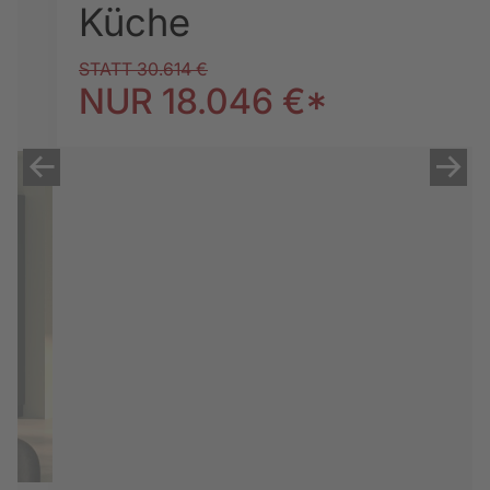
Küche
STATT 30.614 €
NUR 18.046 €*
Datenblatt herunterladen
Bezeichnung
Manhattan Quartz Grey