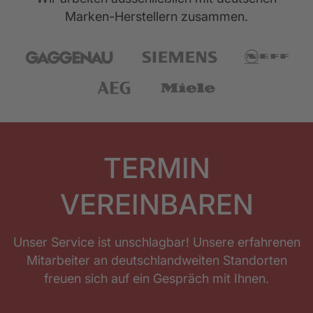
Marken-Herstellern zusammen.
Bezeichnung
Caressi Einbauspüle
Bezeichnung
Manhattan Lava
CABLPP40R10
für flächenbündiger Einbau aufliegend mit
Flachrand Unterbau
1 Becken o. Ablauffläche
Sieb-Korbventil mit PowerPlug
TERMIN
VEREINBAREN
Unser Service ist unschlagbar! Unsere erfahrenen
Mitarbeiter an deutschlandweiten Standorten
freuen sich auf ein Gespräch mit Ihnen.
Bezeichnung
Manhattan Walnuss Havanna