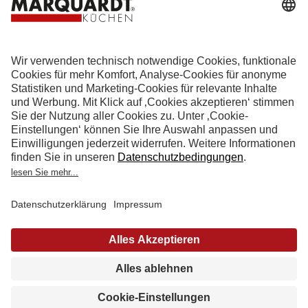
info@marquardt-kuechen.de
4.9
Sterne aus
4153
Bewertungen