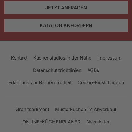
JETZT ANFRAGEN
KATALOG ANFORDERN
Bezeichnung
Elektro-Kochfeld Bosch
PKN601DP1D
Kontakt
Küchenstudios in der Nähe
Impressum
Kochfeld 60 cm
rahmenlos für flächenbündigen Einbau
Datenschutzrichtlinien
AGBs
DirectSelect Premium Touch-Bedienung
4 Kochzonen
Erklärung zur Barrierefreiheit
Cookie-Einstellungen
1 Bräterzone, 1 Zweikreis-Zone
PowerBoost-Funktion
ReStart-Funktion
Datenblatt herunterladen
Granitsortiment
Musterküchen im Abverkauf
ONLINE-KÜCHENPLANER
Newsletter