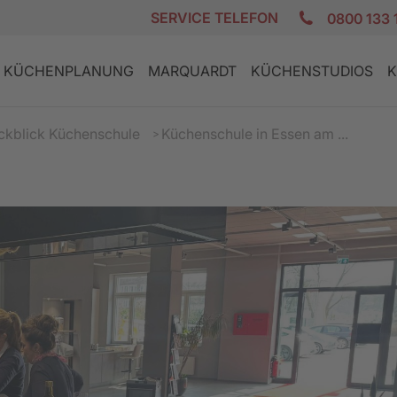
SERVICE TELEFON
0800 133 
KÜCHENPLANUNG
MARQUARDT
KÜCHENSTUDIOS
K
ckblick Küchenschule
Küchenschule in Essen am ...
E
K
DESIGN KÜCHEN
GRANIT AKTION
PLANUNGSCHECKLISTE
ZUFRIEDENE KUNDEN
REZEPTE
LANDHAUS
GERÄTE AKT
FINANZIERU
JOBS
PFLEGE