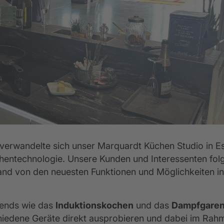
entkalender
lassik-Küchen
Empfehlungsprogramm
Küchenkatalog
Küchenformen
Werksbesuch
Rück
5 Jahre Garantie für Ihre Elektrogeräte
erwandelte sich unser Marquardt Küchen Studio in E
chentechnologie. Unsere Kunden und Interessenten fol
Hand von den neuesten Funktionen und Möglichkeiten in
rends wie das 
Induktionskochen
 und das 
Dampfgare
iedene Geräte direkt ausprobieren und dabei im Rahm