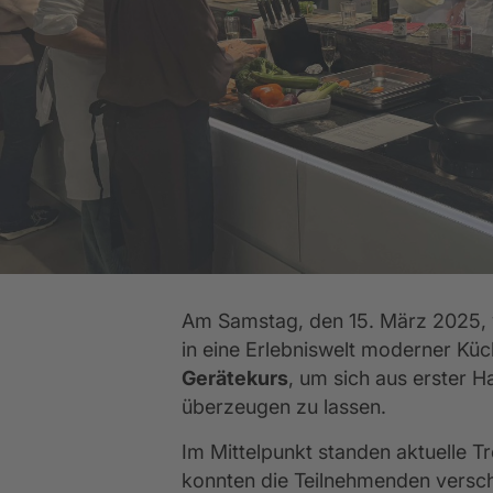
Küchen-Ausstattung
Abverkaufsküchen
Ev
K
WEITERE
WEITERE
Wir sind ausgezeichnet
WEITERE
Am Samstag, den 15. März 2025, v
in eine Erlebniswelt moderner Kü
Gerätekurs
, um sich aus erster 
überzeugen zu lassen.
Im Mittelpunkt standen aktuelle T
konnten die Teilnehmenden versch