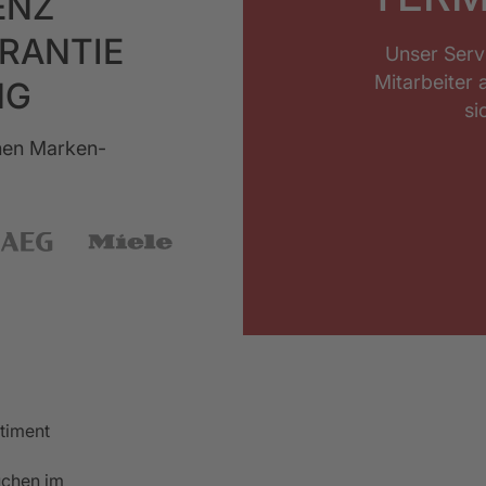
ENZ
ARANTIE
Unser Serv
Mitarbeiter 
NG
si
chen Marken-
rtiment
chen im